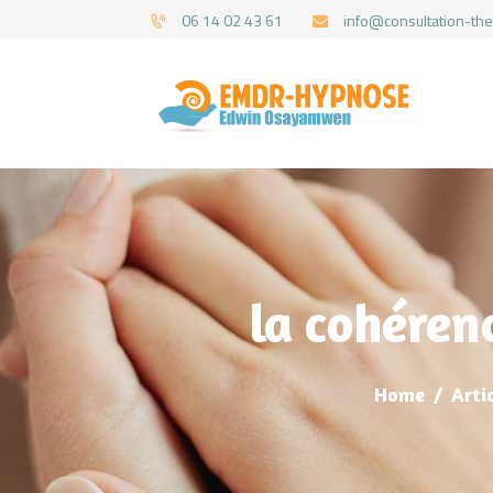
06 14 02 43 61
info@consultation-the
la cohéren
Home
Arti