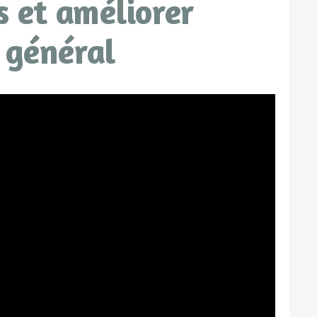
ss et améliorer
 général