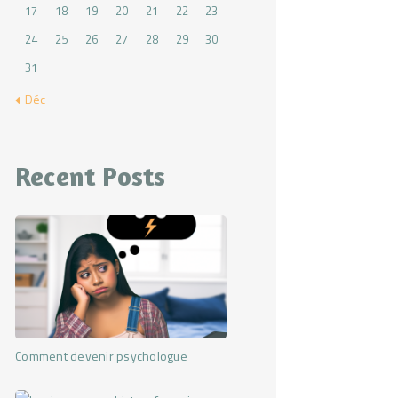
17
18
19
20
21
22
23
24
25
26
27
28
29
30
31
« Déc
Recent Posts
Comment devenir psychologue