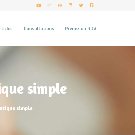
rticles
Consultations
Prenez un RDV
ique simple
ratique simple