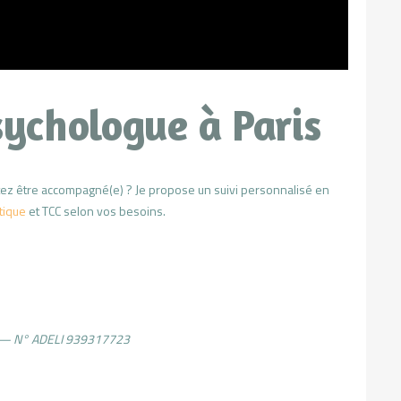
sychologue à Paris
tez être accompagné(e) ? Je propose un suivi personnalisé en
tique
et TCC selon vos besoins.
s — N° ADELI 939317723