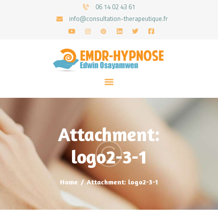
06 14 02 43 61
info@consultation-therapeutique.fr
ACCUEIL
MON APPROCHE
ARTICLES
CONSULTATIONS
Attachment:
PRENEZ UN RDV
logo2-3-1
Home
Attachment: logo2-3-1