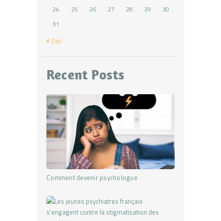
24
25
26
27
28
29
30
31
« Déc
Recent Posts
Comment devenir psychologue