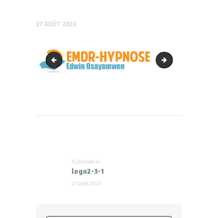
27 AOÛT 2023
Consulter un psy
cropped-logo2-3-
Navigation
de
l’article
Published in
Previous
logo2-3-1
post:
27 août 2023