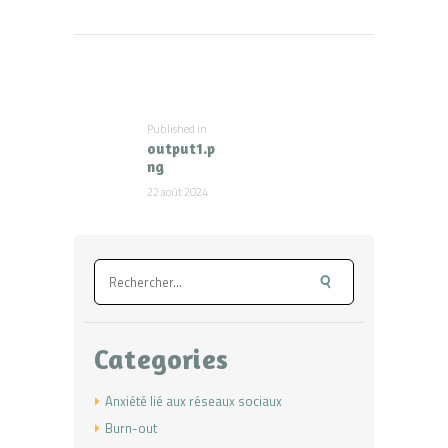
Navigation
de
l’article
Published in
Previous
output1.p
post:
ng
22 août 2024
Rechercher :
Categories
Anxiété lié aux réseaux sociaux
Burn-out