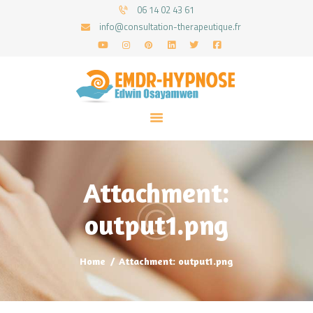
06 14 02 43 61
info@consultation-therapeutique.fr
ACCUEIL
MON APPROCHE
ARTICLES
CONSULTATIONS
Attachment:
PRENEZ UN RDV
output1.png
Home
Attachment: output1.png