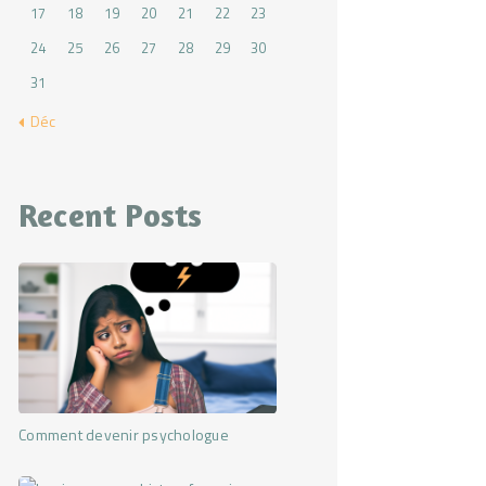
17
18
19
20
21
22
23
24
25
26
27
28
29
30
31
« Déc
Recent Posts
Comment devenir psychologue