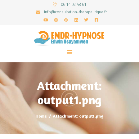
06 14 02 43 61
info@consultation-therapeutique.fr
ACCUEIL
MON APPROCHE
ARTICLES
CONSULTATIONS
Attachment:
PRENEZ UN RDV
output1.png
Home
Attachment: output1.png