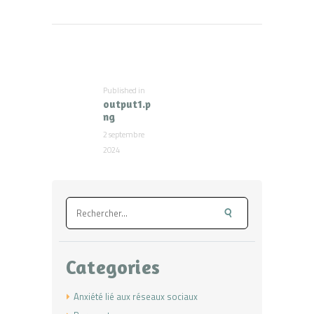
Navigation
de
l’article
Published in
Previous
output1.p
post:
ng
2 septembre
2024
Rechercher :
Categories
Anxiété lié aux réseaux sociaux