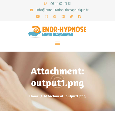
06 14 02 43 61
info@consultation-therapeutique.fr
ACCUEIL
MON APPROCHE
ARTICLES
CONSULTATIONS
Attachment:
PRENEZ UN RDV
output1.png
Home
Attachment: output1.png