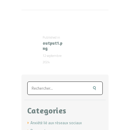
Navigation
de
l’article
Published in
Previous
output1.p
post:
ng
12 septembre
2024
Rechercher :
Categories
Anxiété lié aux réseaux sociaux