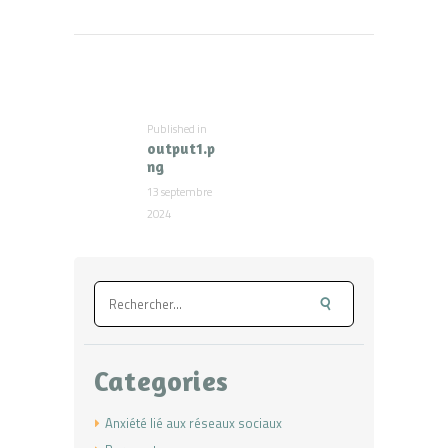
Navigation
de
l’article
Published in
Previous
output1.p
post:
ng
13 septembre
2024
Rechercher :
Categories
Anxiété lié aux réseaux sociaux