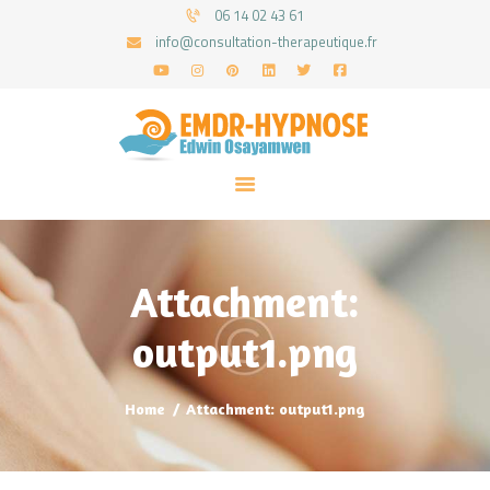
06 14 02 43 61
info@consultation-therapeutique.fr
ACCUEIL
MON APPROCHE
ARTICLES
CONSULTATIONS
Attachment:
PRENEZ UN RDV
output1.png
Home
Attachment: output1.png