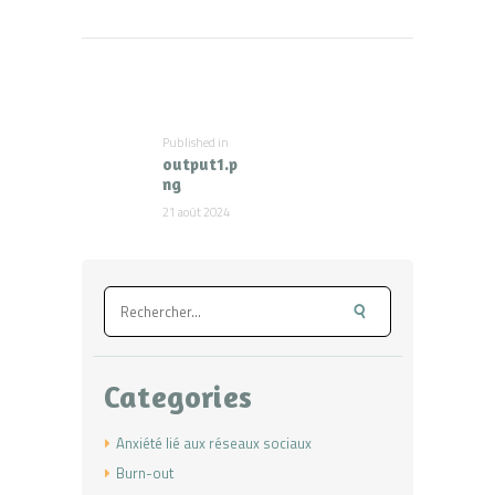
Navigation
de
l’article
Published in
Previous
output1.p
post:
ng
21 août 2024
Rechercher :
Categories
Anxiété lié aux réseaux sociaux
Burn-out