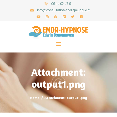
06 14 02 43 61
info@consultation-therapeutique.fr
ACCUEIL
MON APPROCHE
ARTICLES
CONSULTATIONS
Attachment:
PRENEZ UN RDV
output1.png
Home
Attachment: output1.png