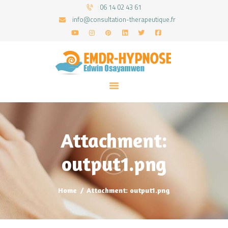
06 14 02 43 61
info@consultation-therapeutique.fr
ACCUEIL
MON APPROCHE
ARTICLES
CONSULTATIONS
Attachment:
PRENEZ UN RDV
output1.png
Home
Attachment: output1.png