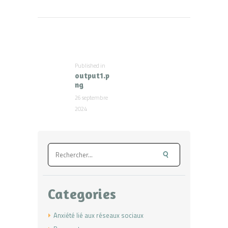
Navigation
de
l’article
Published in
Previous
output1.p
post:
ng
26 septembre
2024
Rechercher :
Categories
Anxiété lié aux réseaux sociaux