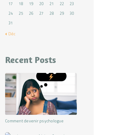
17
18
19
20
21
22
23
24
25
26
27
28
29
30
31
« Déc
Recent Posts
Comment devenir psychologue