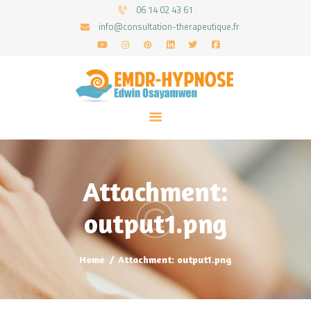
06 14 02 43 61
info@consultation-therapeutique.fr
ACCUEIL
MON APPROCHE
ARTICLES
CONSULTATIONS
Attachment:
PRENEZ UN RDV
output1.png
Home
Attachment: output1.png