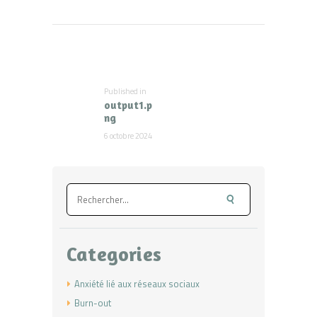
Navigation
de
l’article
Published in
Previous
output1.p
post:
ng
6 octobre 2024
Rechercher :
Categories
Anxiété lié aux réseaux sociaux
Burn-out