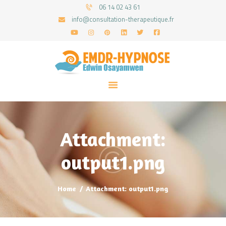
06 14 02 43 61
info@consultation-therapeutique.fr
ACCUEIL
MON APPROCHE
ARTICLES
CONSULTATIONS
Attachment:
PRENEZ UN RDV
output1.png
Home
Attachment: output1.png