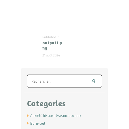
Navigation
de
l’article
Published in
Previous
output1.p
post:
ng
21 août 2024
Rechercher :
Categories
Anxiété lié aux réseaux sociaux
Burn-out