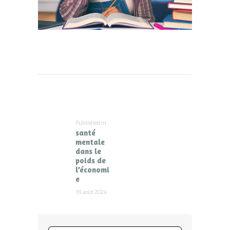
Navigation
de
l’article
Published in
Previous
santé
post:
mentale
dans le
poids de
l’économi
e
19 août 2024