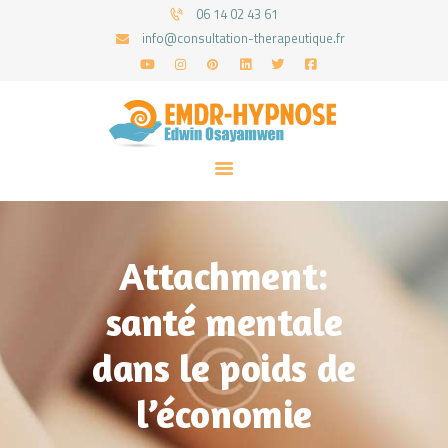
06 14 02 43 61
info@consultation-therapeutique.fr
ACCUEIL
MON APPROCHE
ARTICLES
CONSULTATIONS
Attachment:
PRENEZ UN RDV
santé mentale
dans le poids de
l’économie