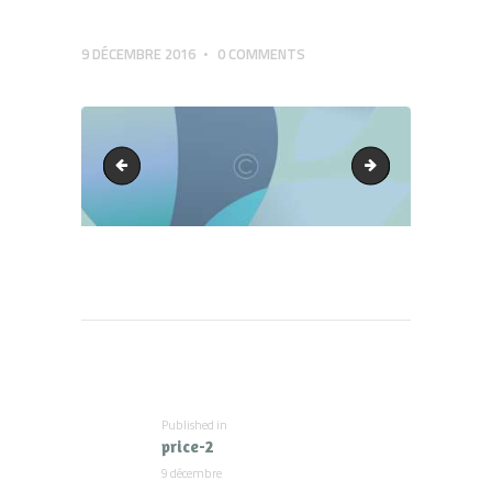
9 DÉCEMBRE 2016
0
COMMENTS
price1
price-3
Navigation
de
l’article
Published in
Previous
price-2
post:
9 décembre