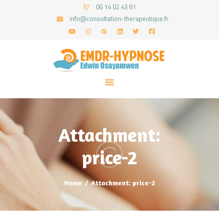
06 14 02 43 61
info@consultation-therapeutique.fr
ACCUEIL
MON APPROCHE
ARTICLES
CONSULTATIONS
Attachment:
PRENEZ UN RDV
price-2
Home
Attachment: price-2