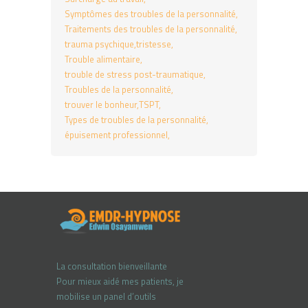
Symptômes des troubles de la personnalité
Traitements des troubles de la personnalité
trauma psychique
tristesse
Trouble alimentaire
trouble de stress post-traumatique
Troubles de la personnalité
trouver le bonheur
TSPT
Types de troubles de la personnalité
épuisement professionnel
La consultation bienveillante
Pour mieux aidé mes patients, je
mobilise un panel d’outils