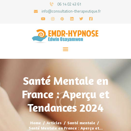
06 14 02 43 61
info@consultation-therapeutique.fr
ACCUEIL
MON APPROCHE
ARTICLES
CONSULTATIONS
Santé Mentale en
PRENEZ UN RDV
France : Aperçu et
Tendances 2024
Home
Articles
Santé mentale
Santé Mentale en France : Aperçu et...