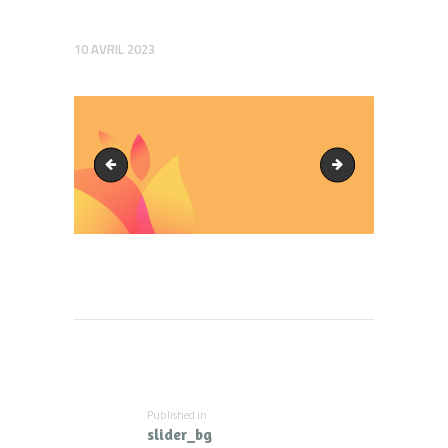
10 AVRIL 2023
slides_11.jpg
slides_21.jpg
Navigation
de
l’article
Published in
Previous
slider_bg
post: