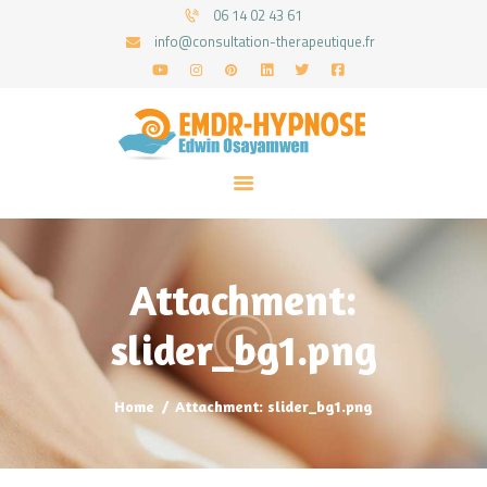
06 14 02 43 61
info@consultation-therapeutique.fr
ACCUEIL
MON APPROCHE
ARTICLES
CONSULTATIONS
Attachment:
PRENEZ UN RDV
slider_bg1.png
Home
Attachment: slider_bg1.png