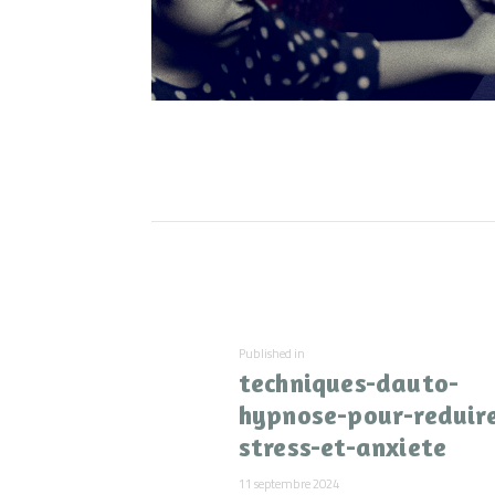
Navigation
de
Previous
Published in
l’article
techniques-dauto-
post:
hypnose-pour-reduir
stress-et-anxiete
11 septembre 2024