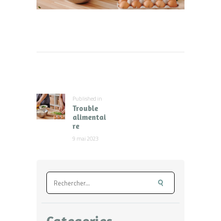
Navigation
de
l’article
Published in
Previous
Trouble
post:
alimentai
re
9 mai 2023
Rechercher :
Categories