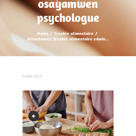
osayamwen
psychologue
Home
Trouble alimentaire
Attachment: trouble alimentaire edwin...
9 MAI 2023
slider2-3