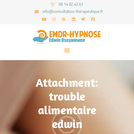
06 14 02 43 61
info@consultation-therapeutique.fr
ACCUEIL
MON APPROCHE
ARTICLES
CONSULTATIONS
Attachment:
PRENEZ UN RDV
trouble
alimentaire
edwin