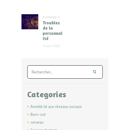
de
l’article
Published in
Previous
Troubles
post:
de la
personnal
ité
14 juin 2023
Rechercher :
Categories
Anxiété lié aux réseaux sociaux
Burn-out
cerveau