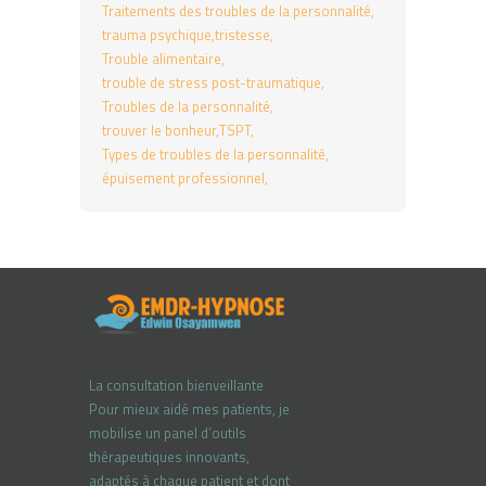
Traitements des troubles de la personnalité
trauma psychique
tristesse
Trouble alimentaire
trouble de stress post-traumatique
Troubles de la personnalité
trouver le bonheur
TSPT
Types de troubles de la personnalité
épuisement professionnel
La consultation bienveillante
Pour mieux aidé mes patients, je
mobilise un panel d’outils
thérapeutiques innovants,
adaptés à chaque patient et dont