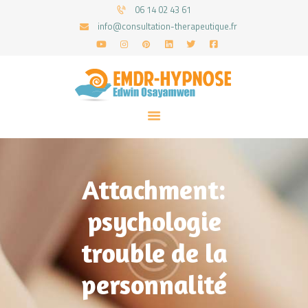
06 14 02 43 61
info@consultation-therapeutique.fr
ACCUEIL
MON APPROCHE
ARTICLES
CONSULTATIONS
Attachment:
PRENEZ UN RDV
psychologie
trouble de la
personnalité