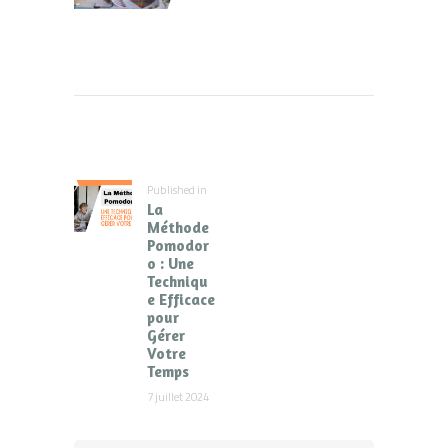
Navigation
de
l’article
Published in
Previous
La
post:
Méthode
Pomodor
o : Une
Techniqu
e Efficace
pour
Gérer
Votre
Temps
7 juillet 2024