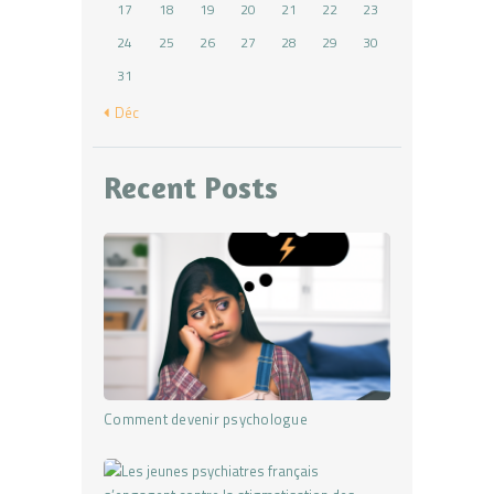
17
18
19
20
21
22
23
24
25
26
27
28
29
30
31
« Déc
Recent Posts
Comment devenir psychologue