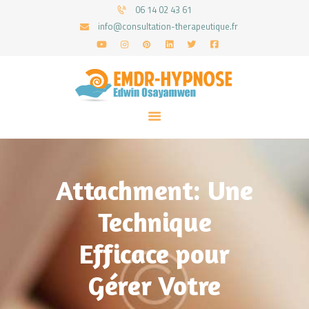
06 14 02 43 61
info@consultation-therapeutique.fr
ACCUEIL
MON APPROCHE
ARTICLES
CONSULTATIONS
Attachment: Une
PRENEZ UN RDV
Technique
Efficace pour
Gérer Votre