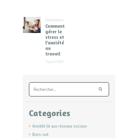
de
l’article
Published in
Previous
Comment
post:
gérer le
stress et
l’anxiété
au
travail
14 juin 2023
Rechercher :
Categories
Anxiété lié aux réseaux sociaux
Burn-out