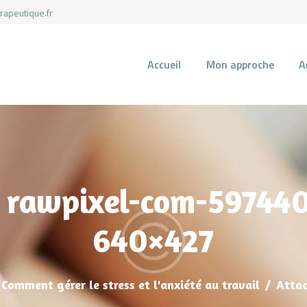
rapeutique.fr
Accueil
Mon approche
A
ACCUEIL
MON APPROCHE
ARTICLES
 rawpixel-com-597440
CONSULTATIONS
640×427
PRENEZ UN RDV
Comment gérer le stress et l'anxiété au travail
Attac