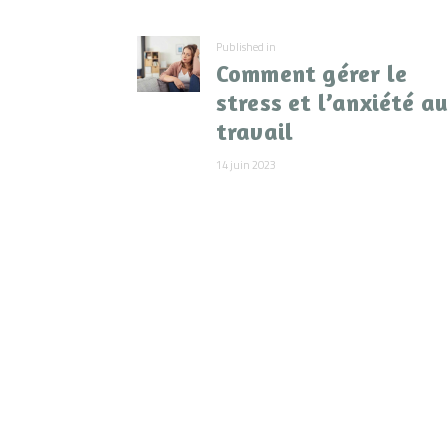
de
Previous
Published in
l’article
Comment gérer le
post:
stress et l’anxiété a
travail
14 juin 2023