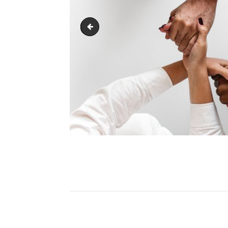
img-blog-32-640x427
Navigation