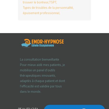
trouver le bonheur
TSPT
Types de troubles de la personnalité
épuisement professionnel
La consultation bienveillante
Pour mieux aidé mes patients, je
mobilise un panel d’outils
thérapeutiques innovants,
adaptés à chaque patient et dont
l’efficacité est validée par tous
dans le monde.
06 14 02 43 61