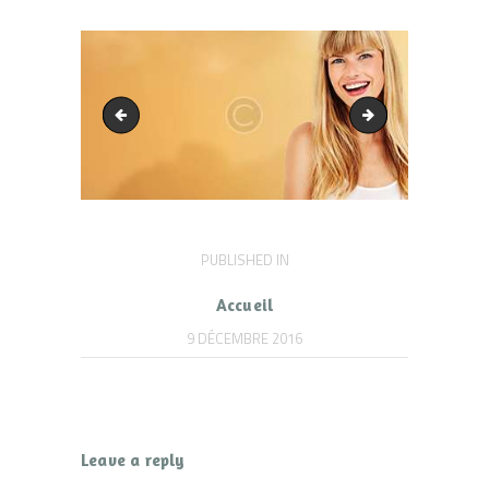
bg_banner1
parallax_2
Navigation
PUBLISHED IN
PREVIOUS
POST:
de
Accueil
l’article
9 DÉCEMBRE 2016
Leave a reply