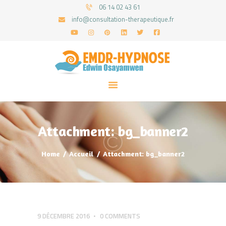
06 14 02 43 61
info@consultation-therapeutique.fr
ACCUEIL
MON APPROCHE
ARTICLES
CONSULTATIONS
Attachment: bg_banner2
PRENEZ UN RDV
Home
Accueil
Attachment: bg_banner2
9 DÉCEMBRE 2016
0
COMMENTS