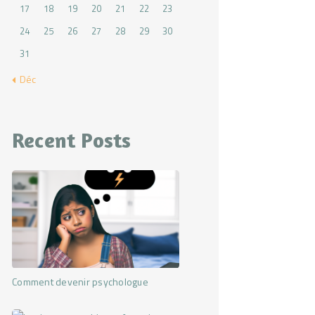
17
18
19
20
21
22
23
24
25
26
27
28
29
30
31
« Déc
Recent Posts
Comment devenir psychologue