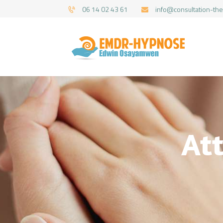
06 14 02 43 61
info@consultation-the
At