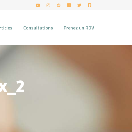
rticles
Consultations
Prenez un RDV
x_2