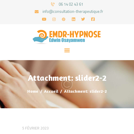
06 14 02 43 61
info@consultation-therapeutique.fr
ACCUEIL
MON APPROCHE
ARTICLES
CONSULTATIONS
Attachment: slider2-2
PRENEZ UN RDV
Home
Accueil
Attachment: slider2-2
5 FÉVRIER 2023