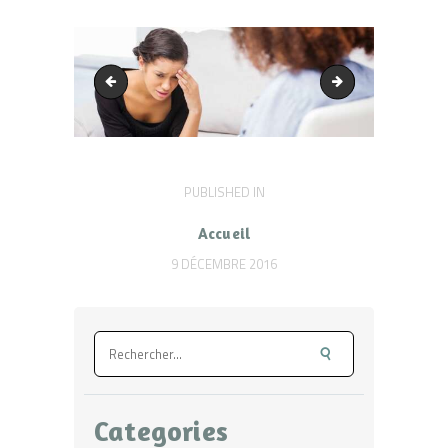
slider2-1
slider2-3
Navigation
PUBLISHED IN
PREVIOUS
POST:
de
Accueil
l’article
9 DÉCEMBRE 2016
Rechercher :
Categories