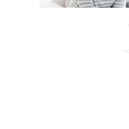
Navigation
de
9 
l’article