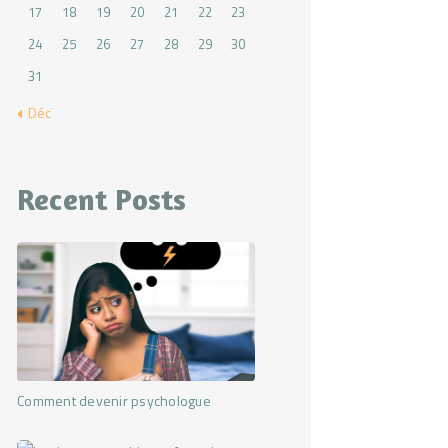
17
18
19
20
21
22
23
24
25
26
27
28
29
30
31
« Déc
Recent Posts
Comment devenir psychologue