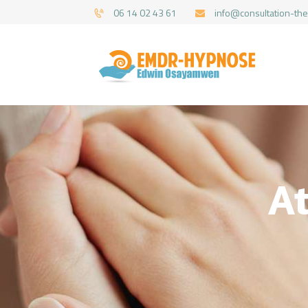
06 14 02 43 61
info@consultation-the
At