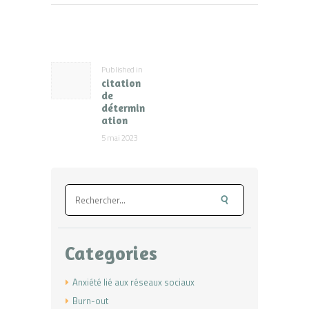
Navigation
de
l’article
Published in
Previous
citation
post:
de
détermin
ation
5 mai 2023
Rechercher :
Categories
Anxiété lié aux réseaux sociaux
Burn-out