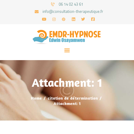
06 14 02 43 61
info@consultation-therapeutique.fr
ACCUEIL
MON APPROCHE
ARTICLES
CONSULTATIONS
Attachment: 1
PRENEZ UN RDV
Home
citation de détermination
Attachment: 1