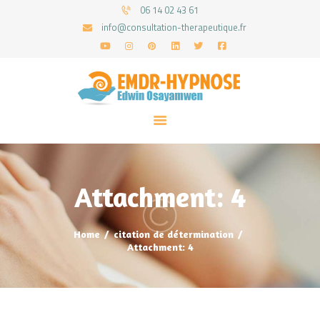
06 14 02 43 61
info@consultation-therapeutique.fr
ACCUEIL
MON APPROCHE
ARTICLES
CONSULTATIONS
Attachment: 4
PRENEZ UN RDV
Home
citation de détermination
Attachment: 4