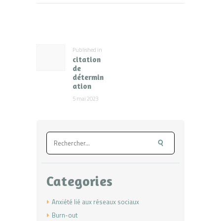
Navigation
de
l’article
Published in
Previous
citation
post:
de
détermin
ation
5 mai 2023
Rechercher :
Categories
Anxiété lié aux réseaux sociaux
Burn-out