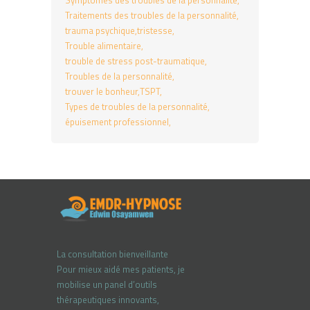
Symptômes des troubles de la personnalité
Traitements des troubles de la personnalité
trauma psychique
tristesse
Trouble alimentaire
trouble de stress post-traumatique
Troubles de la personnalité
trouver le bonheur
TSPT
Types de troubles de la personnalité
épuisement professionnel
La consultation bienveillante
Pour mieux aidé mes patients, je
mobilise un panel d’outils
thérapeutiques innovants,