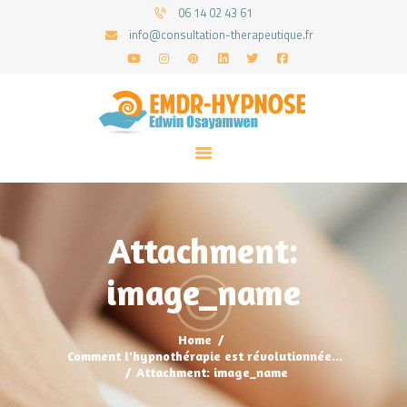
06 14 02 43 61
info@consultation-therapeutique.fr
ACCUEIL
MON APPROCHE
ARTICLES
CONSULTATIONS
Attachment:
PRENEZ UN RDV
image_name
Home
Comment l'hypnothérapie est révolutionnée...
Attachment: image_name