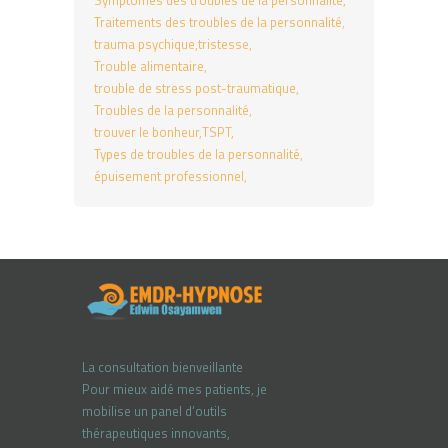
Symptômes des troubles de la personnalité
Traitements des troubles de la personnalité
trauma psychique
tristesse
Trouble alimentaire
trouble de stress post-traumatique
Troubles de la personnalité
trouver le bonheur
TSPT
Types de troubles de la personnalité
épuisement professionnel
La consultation bienveillante
Pour mieux aidé mes patients, je
mobilise un panel d’outils
thérapeutiques innovants,