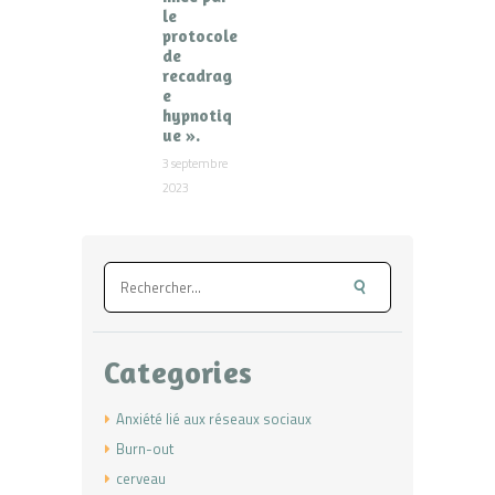
le
protocole
de
recadrag
e
hypnotiq
ue ».
3 septembre
2023
Rechercher :
Categories
Anxiété lié aux réseaux sociaux
Burn-out
cerveau