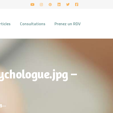
rticles
Consultations
Prenez un RDV
hologue.jpg –
...