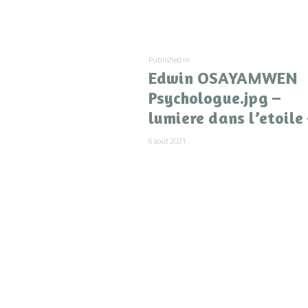
de
Previous
Published in
l’article
Edwin OSAYAMWEN
post:
Psychologue.jpg –
lumiere dans l’etoile
6 août 2021