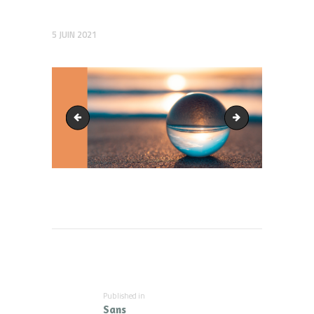
5 JUIN 2021
Hypnose thérapeutique
Edwin OSAYAMWEN P
Navigation
de
l’article
Published in
Previous
Sans
post: