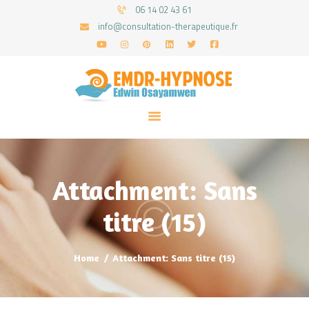
06 14 02 43 61
info@consultation-therapeutique.fr
ACCUEIL
MON APPROCHE
ARTICLES
CONSULTATIONS
Attachment: Sans
PRENEZ UN RDV
titre (15)
Home
Attachment: Sans titre (15)