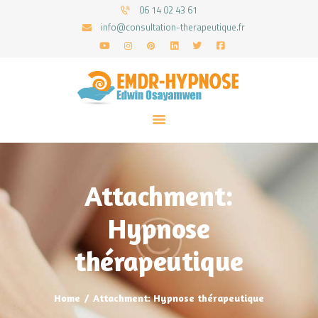
06 14 02 43 61
info@consultation-therapeutique.fr
ACCUEIL
MON APPROCHE
ARTICLES
CONSULTATIONS
Attachment:
PRENEZ UN RDV
Hypnose
thérapeutique
Home
Attachment: Hypnose thérapeutique