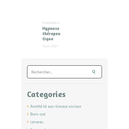
de
l’article
Published in
Previous
Hypnose
post:
thérapeu
tique
5 juin 2021
Rechercher :
Categories
Anxiété lié aux réseaux sociaux
Burn-out
cerveau