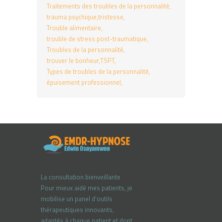
Traitements des troubles de la personnalité
trauma psychique
tristesse
Trouble alimentaire
trouble de stress post-traumatique
Troubles de la personnalité
trouver le bonheur
TSPT
Types de troubles de la personnalité
épuisement professionnel
La consultation bienveillante
Pour mieux aidé mes patients, je
mobilise un panel d’outils
thérapeutiques innovants,
adaptés à chaque patient et dont