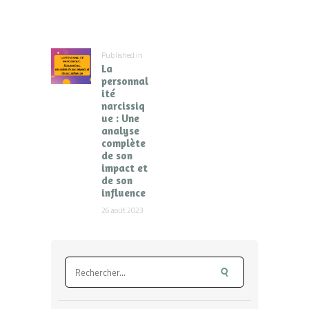
de
l’article
Published in
Previous
La
post:
personnal
ité
narcissiq
ue : Une
analyse
complète
de son
impact et
de son
influence
26 août 2023
Rechercher :