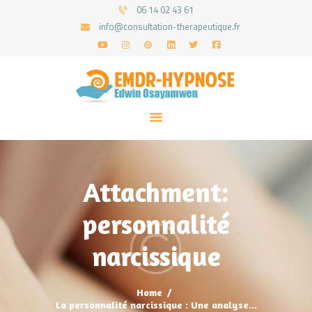
06 14 02 43 61
info@consultation-therapeutique.fr
ACCUEIL
MON APPROCHE
ARTICLES
CONSULTATIONS
Attachment:
PRENEZ UN RDV
personnalité
narcissique
Home
La personnalité narcissique : Une analyse...