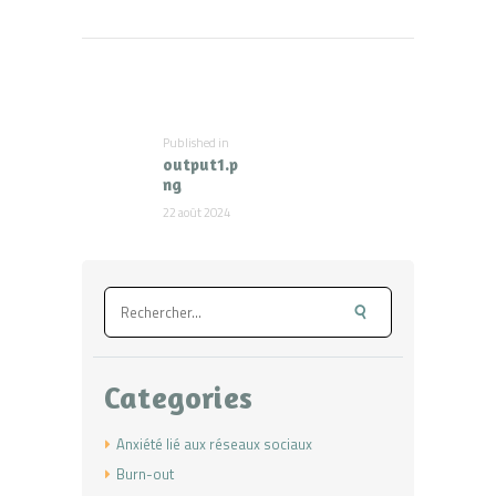
Navigation
de
l’article
Published in
Previous
output1.p
post:
ng
22 août 2024
Rechercher :
Categories
Anxiété lié aux réseaux sociaux
Burn-out