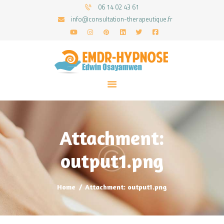
06 14 02 43 61
info@consultation-therapeutique.fr
ACCUEIL
MON APPROCHE
ARTICLES
CONSULTATIONS
Attachment:
PRENEZ UN RDV
output1.png
Home
Attachment: output1.png