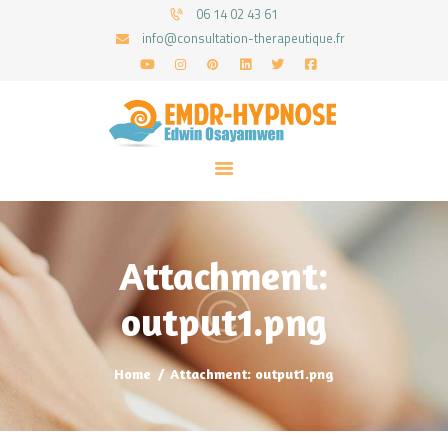
06 14 02 43 61
info@consultation-therapeutique.fr
ACCUEIL
MON APPROCHE
ARTICLES
CONSULTATIONS
Attachment:
PRENEZ UN RDV
output1.png
Home
Attachment: output1.png