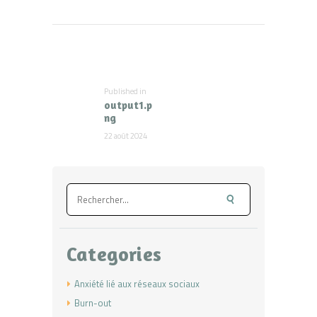
Navigation
de
l’article
Published in
Previous
output1.p
post:
ng
22 août 2024
Rechercher :
Categories
Anxiété lié aux réseaux sociaux
Burn-out