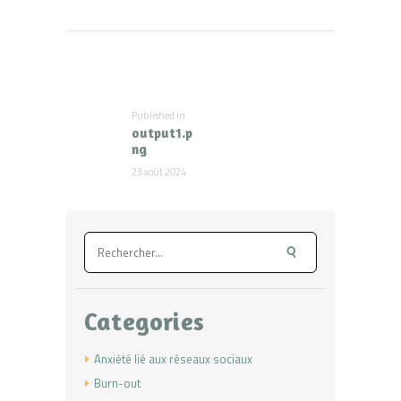
Navigation
de
l’article
Published in
Previous
output1.p
post:
ng
23 août 2024
Rechercher :
Categories
Anxiété lié aux réseaux sociaux
Burn-out