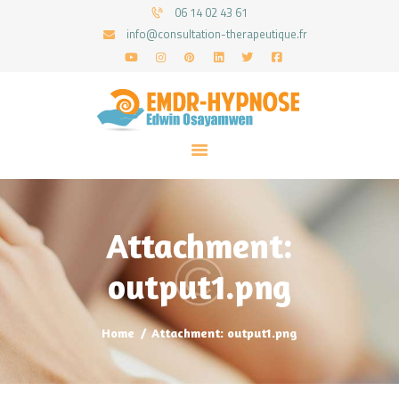
06 14 02 43 61
info@consultation-therapeutique.fr
ACCUEIL
MON APPROCHE
ARTICLES
CONSULTATIONS
Attachment:
PRENEZ UN RDV
output1.png
Home
Attachment: output1.png