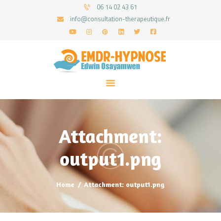
06 14 02 43 61
info@consultation-therapeutique.fr
ACCUEIL
MON APPROCHE
ARTICLES
CONSULTATIONS
Attachment:
PRENEZ UN RDV
output1.png
Home
Attachment: output1.png