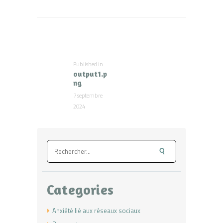
Navigation
de
l’article
Published in
Previous
output1.p
post:
ng
7 septembre
2024
Rechercher :
Categories
Anxiété lié aux réseaux sociaux