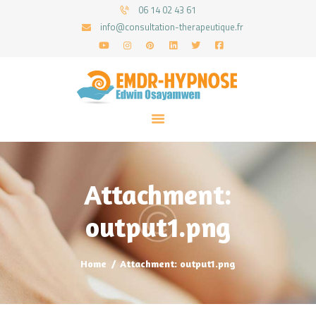
06 14 02 43 61
info@consultation-therapeutique.fr
ACCUEIL
MON APPROCHE
ARTICLES
CONSULTATIONS
Attachment:
PRENEZ UN RDV
output1.png
Home
Attachment: output1.png