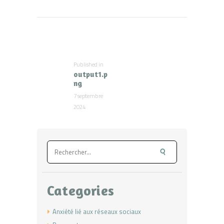
Navigation
de
l’article
Published in
Previous
output1.p
post:
ng
7 septembre
2024
Rechercher :
Categories
Anxiété lié aux réseaux sociaux