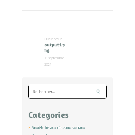
Navigation
de
l’article
Published in
Previous
output1.p
post:
ng
11 septembre
2024
Rechercher :
Categories
Anxiété lié aux réseaux sociaux