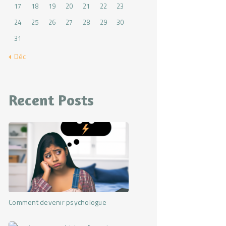
17
18
19
20
21
22
23
24
25
26
27
28
29
30
31
« Déc
Recent Posts
Comment devenir psychologue