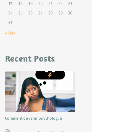
17
18
19
20
21
22
23
24
25
26
27
28
29
30
31
« Déc
Recent Posts
Comment devenir psychologue