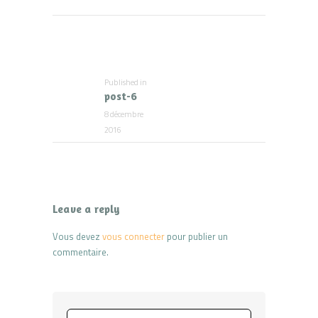
Navigation
de
l’article
Published in
Previous
post-6
post:
8 décembre
2016
Leave a reply
Vous devez
vous connecter
pour publier un
commentaire.
Rechercher :