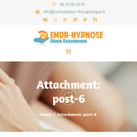
06 14 02 43 61
info@consultation-therapeutique.fr
ACCUEIL
MON APPROCHE
ARTICLES
CONSULTATIONS
Attachment:
PRENEZ UN RDV
post-6
Home
Attachment: post-6