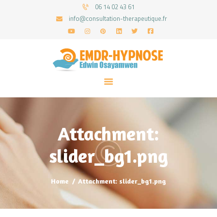
06 14 02 43 61
info@consultation-therapeutique.fr
ACCUEIL
MON APPROCHE
ARTICLES
CONSULTATIONS
Attachment:
PRENEZ UN RDV
slider_bg1.png
Home
Attachment: slider_bg1.png