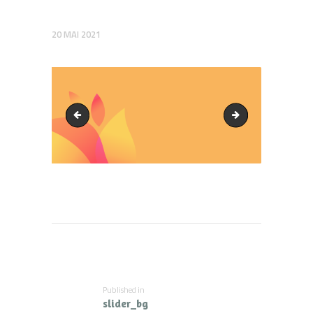
20 MAI 2021
Estime de soi
slides_21.jpg
Navigation
de
l’article
Published in
Previous
slider_bg
post: