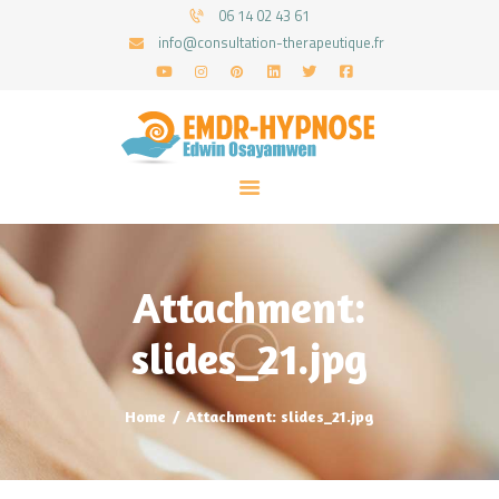
06 14 02 43 61
info@consultation-therapeutique.fr
ACCUEIL
MON APPROCHE
ARTICLES
CONSULTATIONS
Attachment:
PRENEZ UN RDV
slides_21.jpg
Home
Attachment: slides_21.jpg