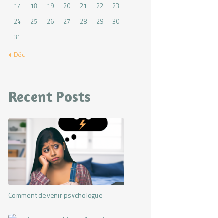
17
18
19
20
21
22
23
24
25
26
27
28
29
30
31
« Déc
Recent Posts
Comment devenir psychologue