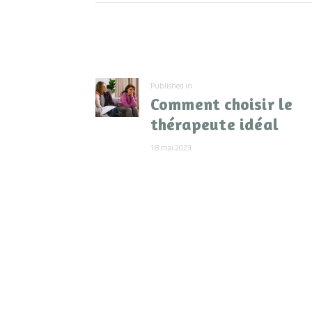
Navigation
de
Previous
Published in
l’article
Comment choisir le
post:
thérapeute idéal
18 mai 2023