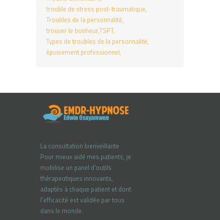
trouble de stress post-traumatique
Troubles de la personnalité
trouver le bonheur
TSPT
Types de troubles de la personnalité
épuisement professionnel
La consultation bienveillante
Pour mieux aidé mes patients, je
mobilise un panel d’outils
thérapeutiques innovants,
adaptés à chaque patient et dont
l’efficacité est validée par tous
dans le monde.