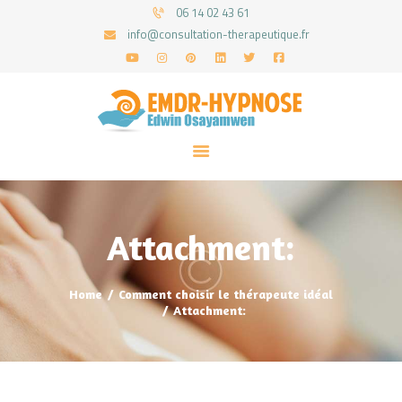
06 14 02 43 61
info@consultation-therapeutique.fr
ACCUEIL
MON APPROCHE
ARTICLES
CONSULTATIONS
Attachment:
PRENEZ UN RDV
Home
Comment choisir le thérapeute idéal
Attachment: